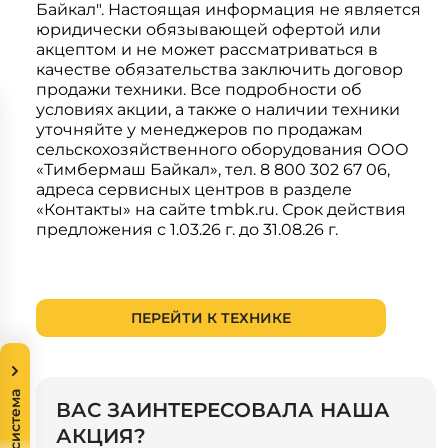
Байкал". Настоящая информация не является
Системы 3D нивелирования
Грейферные захваты
юридически обязывающей офертой или
Посевная техника
акцептом и не может рассматриваться в
Мини-погрузчики
качестве обязательства заключить договор
продажи техники. Все подробности об
условиях акции, а также о наличии техники
уточняйте у менеджеров по продажам
сельскохозяйственного оборудования ООО
«Тимбермаш Байкал», тел. 8 800 302 67 06,
адреса сервисных центров в разделе
«Контакты» на сайте
tmbk.ru
. Срок действия
предложения с 1.03.26 г. до 31.08.26 г.
ПЕРЕЙТИ К ТЕХНИКЕ
Экосистема
ВАС ЗАИНТЕРЕСОВАЛА НАША
АКЦИЯ?