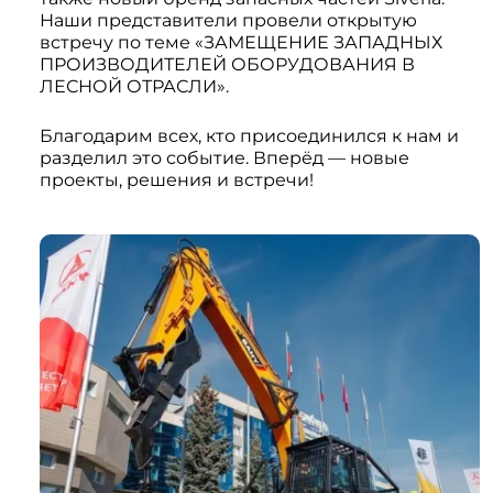
Системы 3D нивелирования
Грейферные захваты
Наши представители провели открытую
Посевная техника
встречу по теме «ЗАМЕЩЕНИЕ ЗАПАДНЫХ
Мини-погрузчики
ПРОИЗВОДИТЕЛЕЙ ОБОРУДОВАНИЯ В
ЛЕСНОЙ ОТРАСЛИ».
Благодарим всех, кто присоединился к нам и
разделил это событие. Вперёд — новые
проекты, решения и встречи!