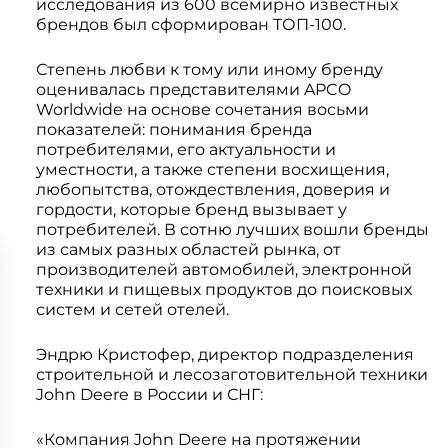
исследования из 600 всемирно известных
Системы 3D нивелирования
Грейферные захваты
брендов был сформирован ТОП-100.
Посевная техника
Мини-погрузчики
Степень любви к тому или иному бренду
оценивалась представителями APCO
Worldwide на основе сочетания восьми
показателей: понимания бренда
потребителями, его актуальности и
уместности, а также степени восхищения,
любопытства, отождествления, доверия и
гордости, которые бренд вызывает у
потребителей. В сотню лучших вошли бренды
из самых разных областей рынка, от
производителей автомобилей, электронной
техники и пищевых продуктов до поисковых
систем и сетей отелей.
Эндрю Кристофер, директор подразделения
строительной и лесозаготовительной техники
John Deere в России и СНГ:
«Компания John Deere на протяжении