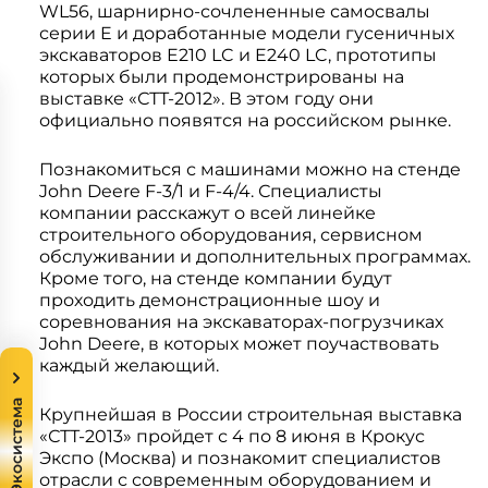
WL56, шарнирно-сочлененные самосвалы
Системы 3D нивелирования
Грейферные захваты
серии E и доработанные модели гусеничных
Посевная техника
экскаваторов E210 LC и E240 LC, прототипы
Мини-погрузчики
которых были продемонстрированы на
выставке «СТТ-2012». В этом году они
официально появятся на российском рынке.
Познакомиться с машинами можно на стенде
John Deere F-3/1 и F-4/4. Специалисты
компании расскажут о всей линейке
строительного оборудования, сервисном
обслуживании и дополнительных программах.
Кроме того, на стенде компании будут
проходить демонстрационные шоу и
соревнования на экскаваторах-погрузчиках
John Deere, в которых может поучаствовать
каждый желающий.
Экосистема
Крупнейшая в России строительная выставка
«СТТ-2013» пройдет с 4 по 8 июня в Крокус
Экспо (Москва) и познакомит специалистов
отрасли с современным оборудованием и