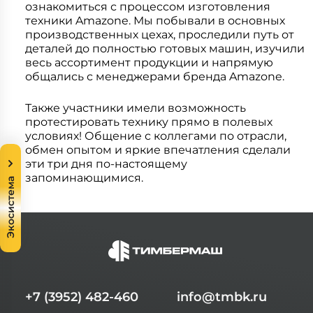
ознакомиться с процессом изготовления
Системы 3D нивелирования
Грейферные захваты
техники Amazone. Мы побывали в основных
Посевная техника
производственных цехах, проследили путь от
Мини-погрузчики
деталей до полностью готовых машин, изучили
весь ассортимент продукции и напрямую
общались с менеджерами бренда Amazone.
Также участники имели возможность
протестировать технику прямо в полевых
условиях! Общение с коллегами по отрасли,
обмен опытом и яркие впечатления сделали
эти три дня по-настоящему
запоминающимися.
Экосистема
+7 (3952) 482-460
info@tmbk.ru