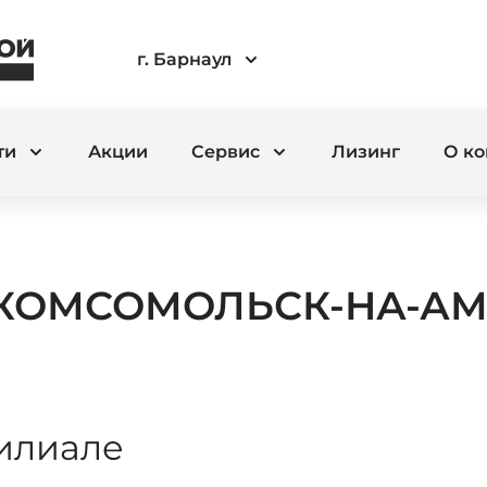
г. Барнаул
ти
Акции
Сервис
Лизинг
О к
КОМСОМОЛЬСК-НА-АМ
илиале