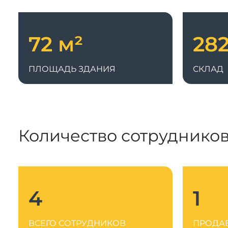
Системы 3D нивелирования
Грейферные захваты
Посевная техника
Мини-погрузчики
72 м²
282
ПЛОЩАДЬ ЗДАНИЯ
СКЛАД
Количество сотруднико
4
1
ВСЕГО СОТРУДНИКОВ
ПРОДА